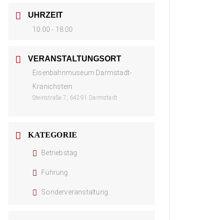
UHRZEIT
10:00 - 18:00
VERANSTALTUNGSORT
Eisenbahnmuseum Darmstadt-
Kranichstein
Steinstraße 7, 64291 Darmstadt
KATEGORIE
Betriebstag
Führung
Sonderveranstaltung