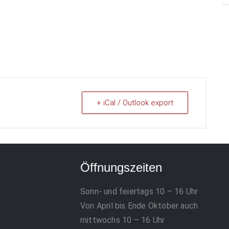
+ iCal / Outlook export
Öffnungszeiten
Sonn- und feiertags 10 – 16 Uhr
Von April bis Ende Oktober auch
mittwochs 10 – 16 Uhr