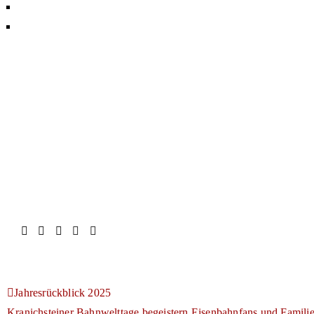
Jahresrückblick 2025
Kranichsteiner Bahnwelttage begeistern Eisenbahnfans und Famili