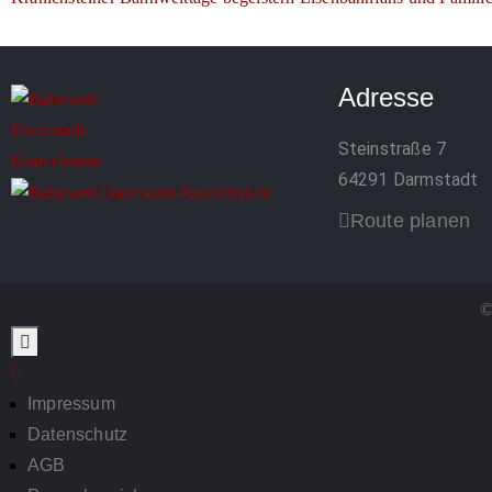
Adresse
Steinstraße 7
64291 Darmstadt
Route planen
©
Impressum
Datenschutz
AGB