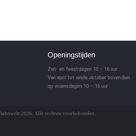
Openingstijden
Zon- en feestdagen
10 – 16 uur
Van april tot einde oktober bovendien
op woensdagen 10 – 16 uur
Bahnwelt 2026. Alle rechten voorbehouden.