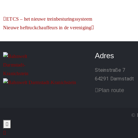
ETCS – het nieuwe treinbesturingssysteem
Nieuwe heftruckchauffeurs in de vereniging
Adres
Steinstraße 7
64291 Darmstadt
Plan route
© 