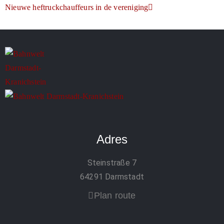
Nieuwe heftruckchauffeurs in de vereniging
Adres
Steinstraße 7
64291 Darmstadt
Plan route