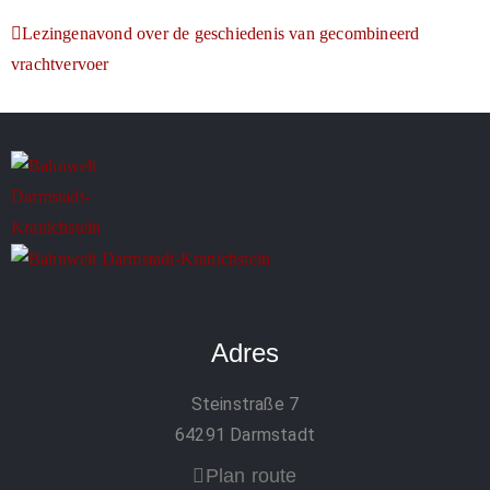
Lezingenavond over de geschiedenis van gecombineerd
vrachtvervoer
Adres
Steinstraße 7
64291 Darmstadt
Plan route