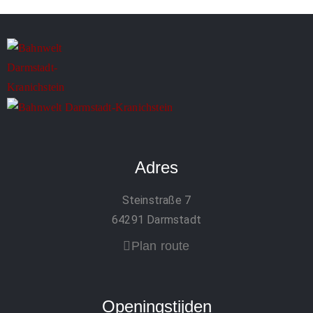
Adres
Steinstraße 7
64291 Darmstadt
Plan route
Openingstijden