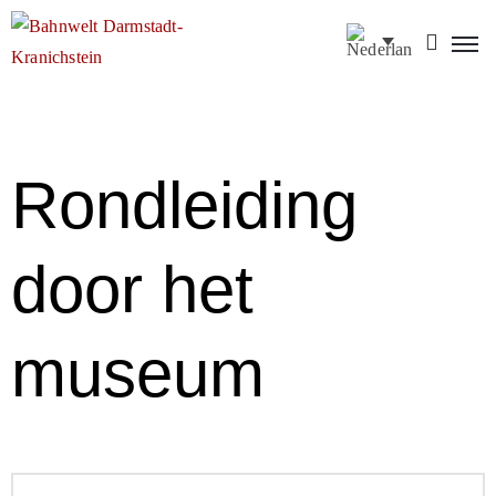
Impressum
Privacybeleid
Algemene
Rondleiding
Voorwaarden
Gender
nota
door het
museum